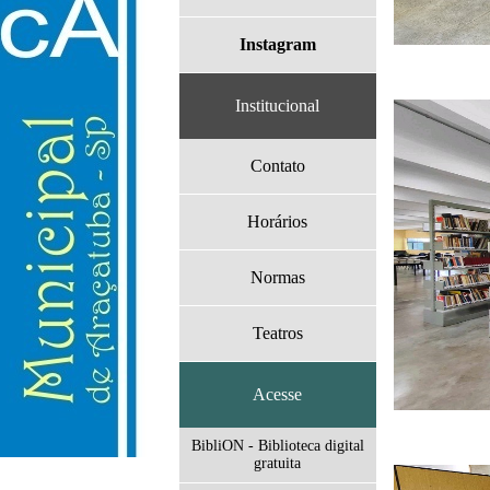
Instagram
Institucional
Contato
Horários
Normas
Teatros
Acesse
BibliON - Biblioteca digital
gratuita